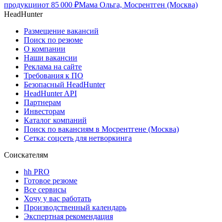
продукции
от
85 000
₽
Мама Ольга, Мосрентген (Москва)
HeadHunter
Размещение вакансий
Поиск по резюме
О компании
Наши вакансии
Реклама на сайте
Требования к ПО
Безопасный HeadHunter
HeadHunter API
Партнерам
Инвесторам
Каталог компаний
Поиск по вакансиям в Мосрентгене (Москва)
Сетка: соцсеть для нетворкинга
Соискателям
hh PRO
Готовое резюме
Все сервисы
Хочу у вас работать
Производственный календарь
Экспертная рекомендация