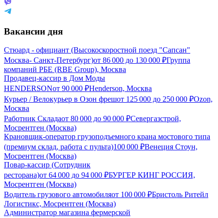
Вакансии дня
Стюард - официант (Высокоскоростной поезд "Сапсан"
Москва- Санкт-Петербург)
от
86 000
до
130 000
₽
Группа
компаний РБЕ (RBE Group), Москва
Продавец-кассир в Дом Моды
HENDERSON
от
90 000
₽
Henderson, Москва
Курьер / Велокурьер в Озон фреш
от
125 000
до
250 000
₽
Ozon,
Москва
Работник Склада
от
80 000
до
90 000
₽
Севергазстрой,
Мосрентген (Москва)
Крановщик-оператор грузоподъемного крана мостового типа
(премиум склад, работа с пульта)
100 000
₽
Венеция Стоун,
Мосрентген (Москва)
Повар-кассир (Сотрудник
ресторана)
от
64 000
до
94 000
₽
БУРГЕР КИНГ РОССИЯ,
Мосрентген (Москва)
Водитель грузового автомобиля
от
100 000
₽
Бристоль Ритейл
Логистикс, Мосрентген (Москва)
Администратор магазина фермерской