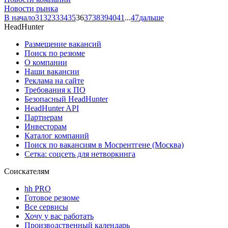
Новости рынка
В начало
31
32
33
34
35
36
37
38
39
40
41
...
47
дальше
HeadHunter
Размещение вакансий
Поиск по резюме
О компании
Наши вакансии
Реклама на сайте
Требования к ПО
Безопасный HeadHunter
HeadHunter API
Партнерам
Инвесторам
Каталог компаний
Поиск по вакансиям в Мосрентгене (Москва)
Сетка: соцсеть для нетворкинга
Соискателям
hh PRO
Готовое резюме
Все сервисы
Хочу у вас работать
Производственный календарь