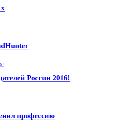
ых
adHunter
дателей России 2016!
менил профессию