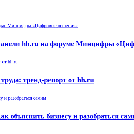
 панели hh.ru на форуме Минцифры «Ци
труда: тренд-репорт от hh.ru
Как объяснить бизнесу и разобраться са