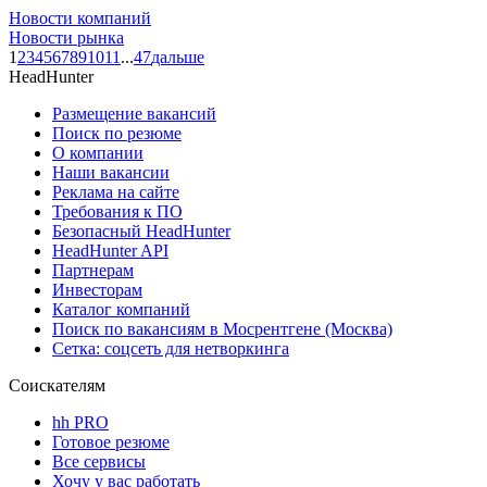
Новости компаний
Новости рынка
1
2
3
4
5
6
7
8
9
10
11
...
47
дальше
HeadHunter
Размещение вакансий
Поиск по резюме
О компании
Наши вакансии
Реклама на сайте
Требования к ПО
Безопасный HeadHunter
HeadHunter API
Партнерам
Инвесторам
Каталог компаний
Поиск по вакансиям в Мосрентгене (Москва)
Сетка: соцсеть для нетворкинга
Соискателям
hh PRO
Готовое резюме
Все сервисы
Хочу у вас работать