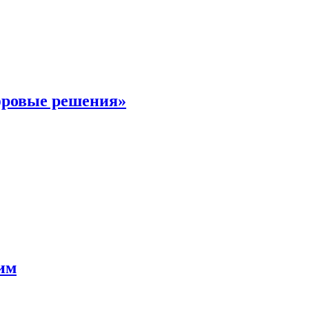
фровые решения»
мим