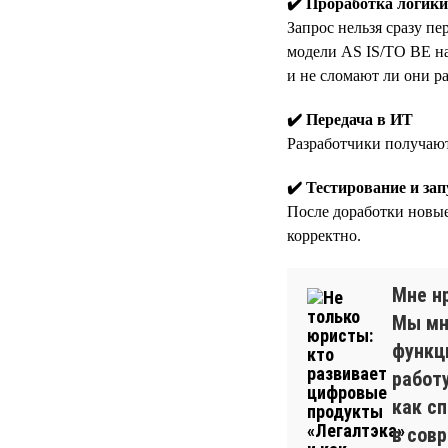
✔️ Проработка логики
Запрос нельзя сразу пе
модели AS IS/TO BE на
и не сломают ли они р
✔️ Передача в ИТ
Разработчики получают
✔️ Тестирование и зап
После доработки новые
корректно.
Мне нр
Мы мн
функц
работу
как с
в сов