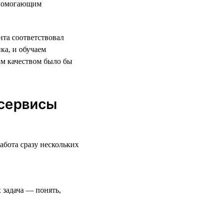
 помогающим
нта соответствовал
ка, и обучаем
им качеством было бы
 сервисы
бота сразу нескольких
 задача — понять,