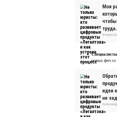
Моя р
котор
чтобы 
труда.
Владисла
Специалисты
новых фич со
Обрат
проду
идеи 
не за
Александ