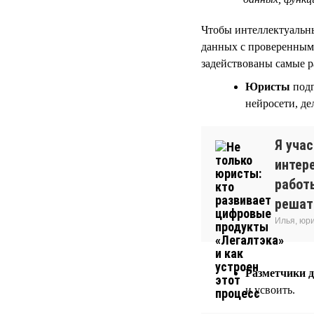
Чтобы интеллектуальны
данных с проверенным
задействованы самые 
Юристы
подг
нейросети, д
Я уча
интер
работ
решать
Илья, юр
Разметчики 
и усвоить.