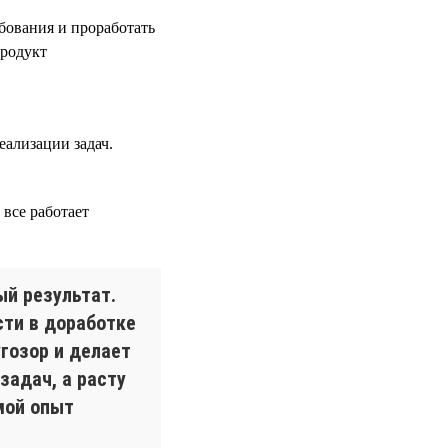
ебования и проработать
продукт
еализации задач.
все работает
ый результат.
сти в доработке
гозор и делает
задач, а расту
мой опыт