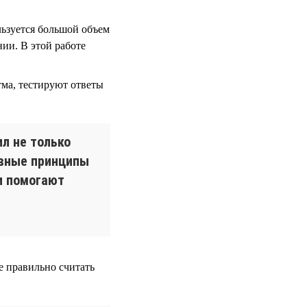
льзуется большой объем
ии. В этой работе
тма, тестируют ответы
ил не только
овные принципы
и помогают
 правильно считать