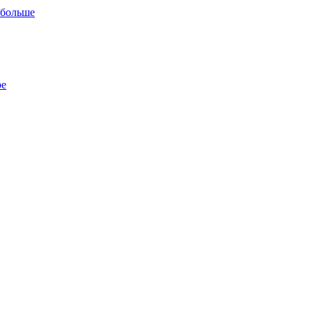
 больше
ре