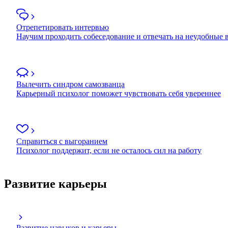
Отрепетировать интервью
Научим проходить собеседование и отвечать на неудобные
Вылечить синдром самозванца
Карьерный психолог поможет чувствовать себя увереннее
Справиться с выгоранием
Психолог поддержит, если не осталось сил на работу
Развитие карьеры
Развитие навыков и карьеры