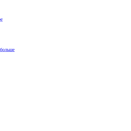
ре
 больше